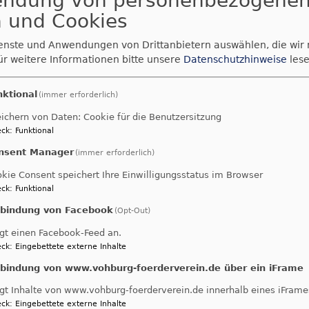
endung von personenbezogene
 und Cookies
ienste und Anwendungen von Drittanbietern auswählen, die wir
ür weitere Informationen bitte unsere
Datenschutzhinweise
lese
nktional
(immer erforderlich)
ichern von Daten: Cookie für die Benutzersitzung
ck
:
Funktional
k | 21. März 2024
nsent Manager
(immer erforderlich)
kie Consent speichert Ihre Einwilligungsstatus im Browser
ck
:
Funktional
endbrot | Rückblick | 
nbindung von Facebook
(Opt-Out)
gt einen Facebook-Feed an.
ck
:
Eingebettete externe Inhalte
Ökumenisches Abendlob und ansch
Abendbrot
nbindung von www.vohburg-foerderverein.de über ein iFrame
gt Inhalte von www.vohburg-foerderverein.de innerhalb eines iFrame
ck
:
Eingebettete externe Inhalte