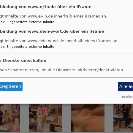
Salz ist ein wichtiges GRundnahrungsmittel und Gewür
nbindung von www.ej-in.de über ein iFrame
schmackhaft. Zu viel Salz kann die Mahlzeit aber auc
gt Inhalte von www.ej-in.de innerhalb eines iFrames an.
ck
:
Eingebettete externe Inhalte
"Ihr seid das Salz" - sagt Jesus in der Bergpredigt. 
ihre ganz verschiedenen Gedanken zum Mit- und Nach
nbindung von www.dein-w-ort.de über ein iFrame
aktuelle Gebet rundeten das Abendlob ab.
gt Inhalte von www.dein-w-ort.de innerhalb eines iFrames an.
ck
:
Eingebettete externe Inhalte
Anschließend wurden wieder alle mitgebrachten Speise
alle genug war und noch einiges übrig geblieben ist.
le Dienste umschalten
Wer jetzt Lust bekommen hat, dabei zu sein: Das näc
sen Schalter nutzen, um alle Dienste zu aktivieren/deaktivieren.
Donnerstag, 25. Juli, 19 Uhr, in St. Martin Menning.
reien im Pfarreigarten (bei Regen im Pfarreiraum).
kzeptieren
Alle a
Realisi