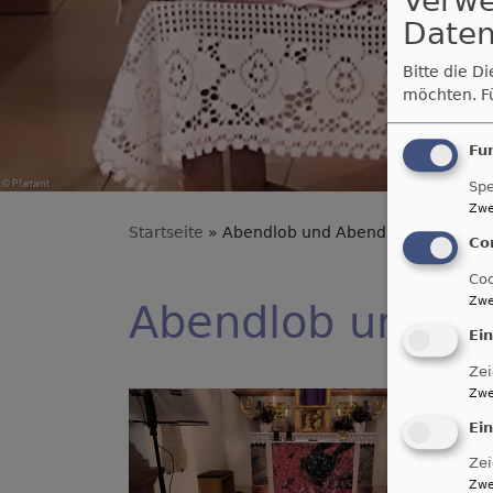
Verw
Daten
Bitte die D
möchten.
F
Fu
Spe
Zwe
Startseite
Abendlob und Abendbrot | Rückblic
Co
Coo
Zwe
Abendlob und Ab
Ei
Zei
Zwe
Ei
Zei
Zwe