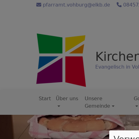
Direkt
pfarramt.vohburg@elkb.de
08457
zum
Inhalt
Kirche
Evangelisch in Vo
Start
Über uns
Unsere
Go
Hauptnavigation
Gemeinde