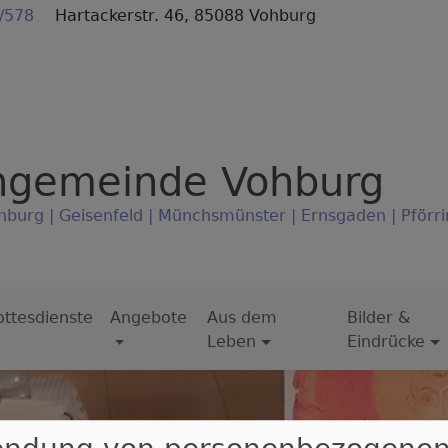
/578
Hartackerstr. 46, 85088 Vohburg
ngemeinde Vohburg
hburg | Geisenfeld | Münchsmünster | Ernsgaden | Pförri
ttesdienste
Angebote
Aus dem
Bilder &
Leben
Eindrücke