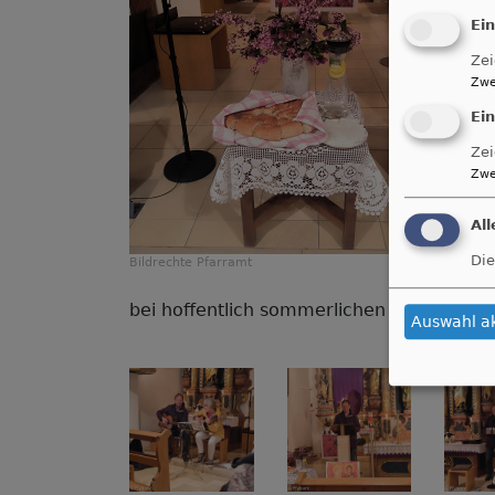
Ei
Zei
Zwe
Ei
Zei
Zwe
Al
Die
Bildrechte
Pfarramt
bei hoffentlich sommerlichen Wetter im F
Auswahl a