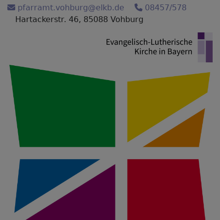
Direkt
pfarramt.vohburg@elkb.de
08457/578
zum
Hartackerstr. 46, 85088 Vohburg
Inhalt