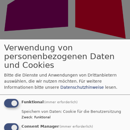
Kirchengemeinde Vohburg
Verwendung von
Evangelisch in Vohburg | Geisenfeld | Münchsmünster | Ernsgaden |
personenbezogenen Daten
Pförring | Schwaig
und Cookies
Hauptnavigation
Bitte die Dienste und Anwendungen von Drittanbietern
auswählen, die wir nutzen möchten.
Für weitere
Informationen bitte unsere
Datenschutzhinweise
lesen.
Startseite
Angebote
Senioren
Funktional
(immer erforderlich)
Senioren
Speichern von Daten: Cookie für die Benutzersitzung
Zweck
:
Funktional
Consent Manager
(immer erforderlich)