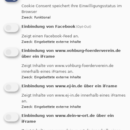
Cookie Consent speichert Ihre Einwilligungsstatus im
Es gibt in
Browser
unserer
Zweck
:
Funktional
Einbindung von Facebook
(Opt-Out)
Zeigt einen Facebook-Feed an.
Zweck
:
Eingebettete externe Inhalte
Einbindung von www.vohburg-foerderverein.de
über ein iFrame
Zeigt Inhalte von www.vohburg-foerderverein.de
innerhalb eines iFrames an.
Bildrechte
beim Autor
Zweck
:
Eingebettete externe Inhalte
Gemeinde zwei Seniorenkreise: einen in Vohburg
Einbindung von www.ej-in.de über ein iFrame
und einen in Geisenfeld. Die Termine finden Sie im
Gemeindeblatt oder im Kalender.
Zeigt Inhalte von www.ej-in.de innerhalb eines iFrames
an.
Vohburg
Zweck
:
Eingebettete externe Inhalte
Einbindung von www.dein-w-ort.de über ein
Der Seniorenkreis in Vohburg trifft sich meist am
iFrame
zweiten Dienstag im Monat. Zunächst wird Kaffee