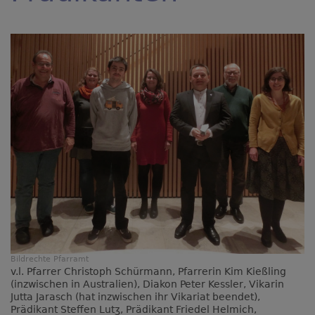
Bildrechte
Pfarramt
v.l. Pfarrer Christoph Schürmann, Pfarrerin Kim Kießling
(inzwischen in Australien), Diakon Peter Kessler, Vikarin
Jutta Jarasch (hat inzwischen ihr Vikariat beendet),
Prädikant Steffen Lutʒ, Prädikant Friedel Helmich,