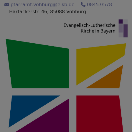
Direkt
pfarramt.vohburg@elkb.de
08457/578
zum
Hartackerstr. 46, 85088 Vohburg
Inhalt