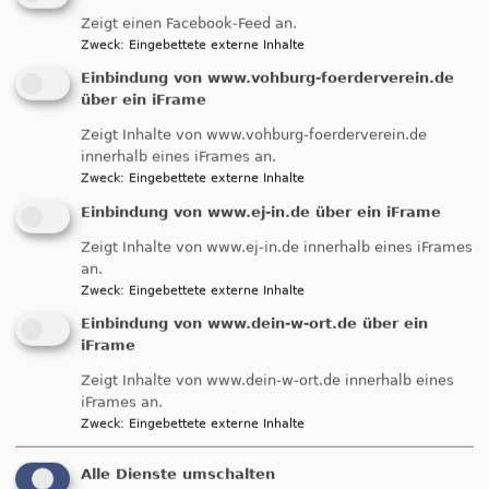
Steffen Lutʒ, Prädikant in unserer Gemeinde bis zum
Zeigt einen Facebook-Feed an.
Januar 2026
Zweck
:
Eingebettete externe Inhalte
Einbindung von www.vohburg-foerderverein.de
Prädikant Steffen Lutʒ (in der Gemeinde
über ein iFrame
aktiv bis Januar 2026)
Zeigt Inhalte von www.vohburg-foerderverein.de
" ... wenn Sie darüber mehr wissen wollen, fragen
innerhalb eines iFrames an.
sie am besten nachher unseren Praktikanten am
Zweck
:
Eingebettete externe Inhalte
Ausgang ... " empfahl der Konfirmand bei den
Einbindung von www.ej-in.de über ein iFrame
Abkündigungen. Und nach meinem ersten
Zeigt Inhalte von www.ej-in.de innerhalb eines iFrames
selbständig geleiteten Gottesdienst war denn auch
an.
gleich die Frage gekommen: "Herr Pfarrer, würden
Zweck
:
Eingebettete externe Inhalte
sie da vor dem Portal ein Fotos von uns machen?"
Einbindung von www.dein-w-ort.de über ein
Es ist aber auch ein schwieriges Wort: "Prädikant".
iFrame
Und
so
anders als der Talar des Pfarrers sieht
unserer ja nun auch nicht aus ...
Zeigt Inhalte von www.dein-w-ort.de innerhalb eines
iFrames an.
Zweck
:
Eingebettete externe Inhalte
Evangelische sind besonders stolz auf das
"Allgemeine Priestertum aller Getauften". Deshalb
Alle Dienste umschalten
leiten nicht nur die Pfarrer*innen die Gemeinde.