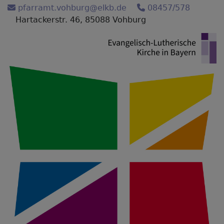
Direkt
pfarramt.vohburg@elkb.de
08457/578
zum
Hartackerstr. 46, 85088 Vohburg
Inhalt