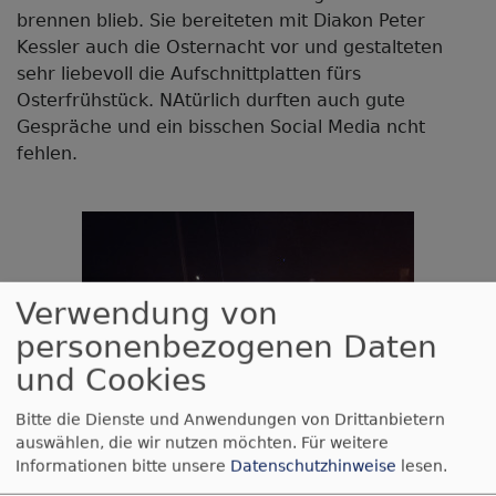
brennen blieb. Sie bereiteten mit Diakon Peter
Kessler auch die Osternacht vor und gestalteten
sehr liebevoll die Aufschnittplatten fürs
Osterfrühstück. NAtürlich durften auch gute
Gespräche und ein bisschen Social Media ncht
fehlen.
Verwendung von
personenbezogenen Daten
und Cookies
Bitte die Dienste und Anwendungen von Drittanbietern
auswählen, die wir nutzen möchten.
Für weitere
Informationen bitte unsere
Datenschutzhinweise
lesen.