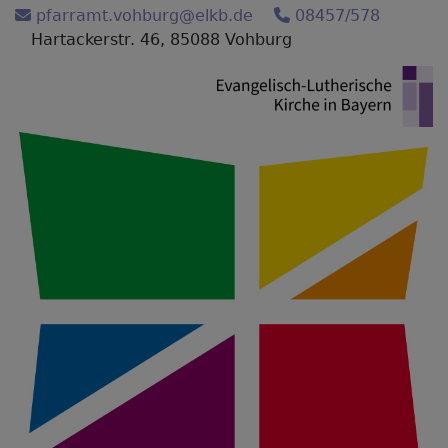
Direkt
pfarramt.vohburg@elkb.de
08457/578
zum
Hartackerstr. 46, 85088 Vohburg
Inhalt