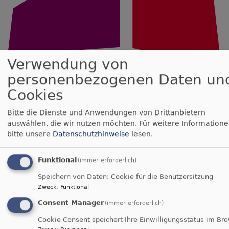
Verwendung von
personenbezogenen Daten un
Kirchengemeinde Vohburg
Evangelisch in Vohburg | Geisenfeld | Münchsmünster | Ernsgaden |
Cookies
Pförring | Schwaig
Bitte die Dienste und Anwendungen von Drittanbietern
Hauptnavigation
auswählen, die wir nutzen möchten.
Für weitere Information
bitte unsere
Datenschutzhinweise
lesen.
Startseite
Kirchenvorstandssitzung auf der Baustelle
Funktional
(immer erforderlich)
Speichern von Daten: Cookie für die Benutzersitzung
Zweck
:
Funktional
Kirchenvorstandssitz
Consent Manager
(immer erforderlich)
auf der Baustelle
Cookie Consent speichert Ihre Einwilligungsstatus im Br