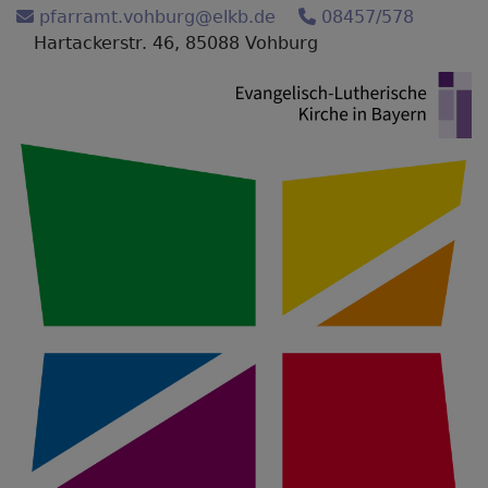
Direkt
pfarramt.vohburg@elkb.de
08457/578
zum
Hartackerstr. 46, 85088 Vohburg
Inhalt