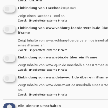
Zweck
:
Funktional
Einbindung von Facebook
(Opt-Out)
Die Sitzung des
Zeigt einen Facebook-Feed an.
Kirchenvorstandes am
Zweck
:
Eingebettete externe Inhalte
17.06.2019 hat auf der
Einbindung von www.vohburg-foerderverein.de übe
Baustelle unseres neuen
iFrame
Gemeindezentrums
Zeigt Inhalte von www.vohburg-foerderverein.de innerha
stattgefunden. Mit dabei
eines iFrames an.
waren Gäste aus dem
Zweck
:
Eingebettete externe Inhalte
Landeskirchenamt und dem Bauausschuss des
Einbindung von www.ej-in.de über ein iFrame
Dekanats.
Zeigt Inhalte von www.ej-in.de innerhalb eines iFrames a
Das durchführende Architekturbüro hat dabei die
Zweck
:
Eingebettete externe Inhalte
Planungen für die Ausgestaltung des Sakralraumes
Einbindung von www.dein-w-ort.de über ein iFrame
anhand von Modellen vorgestellt.
Zeigt Inhalte von www.dein-w-ort.de innerhalb eines iFr
an.
Diese wurden durchaus kontrovers diskutiert.
Zweck
:
Eingebettete externe Inhalte
Die Ergebnisse?
Alle Dienste umschalten