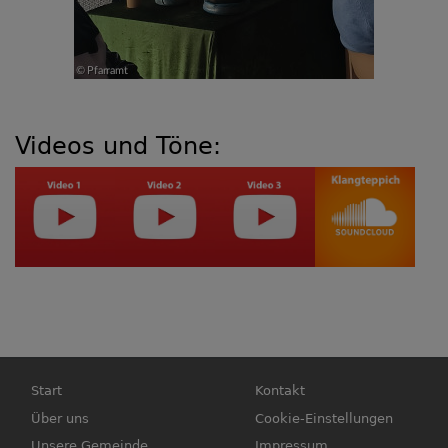
Videos und Töne:
Hauptnavigation
Fußbereichsmenü
Start
Kontakt
Über uns
Cookie-Einstellungen
Unsere Gemeinde
Impressum