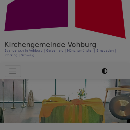
Kirchengemeinde Vohburg
Evangelisch in Vohburg | Geisenfeld | Münchsmünster | Ernsgaden |
Pförring | Schwaig
Hauptnavigation