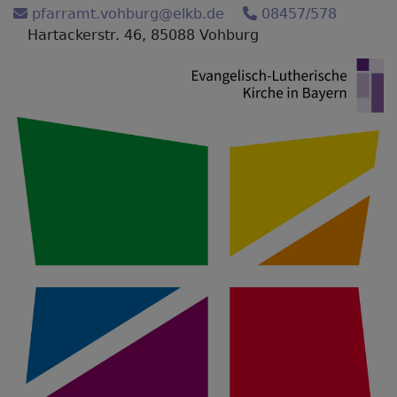
Direkt
pfarramt.vohburg@elkb.de
08457/578
zum
Hartackerstr. 46, 85088 Vohburg
Inhalt