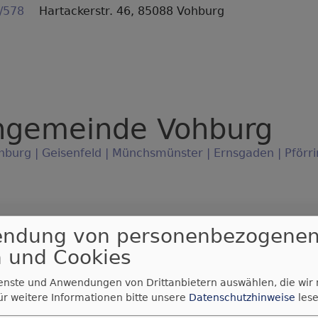
/578
Hartackerstr. 46, 85088 Vohburg
ngemeinde Vohburg
hburg | Geisenfeld | Münchsmünster | Ernsgaden | Pförri
ttesdienste
Angebote
Aus dem
Bilder &
endung von personenbezogene
Leben
Eindrücke
 und Cookies
ienste und Anwendungen von Drittanbietern auswählen, die wir
ür weitere Informationen bitte unsere
Datenschutzhinweise
lese