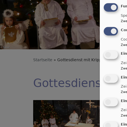
Fu
Spe
Zwe
Co
Coo
Zwe
Ei
Startseite
Gottesdienst mit Krippenspiel | Rüc
Zei
Zwe
Ei
Gottesdienst mit
Zei
Zwe
Ei
Zei
Zwe
Ei