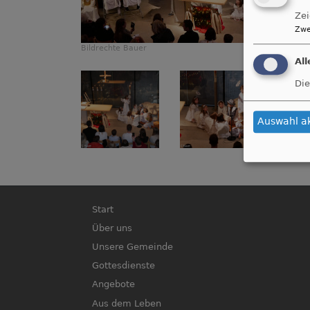
Zei
Zwe
Bildrechte
Bauer
Al
Die
Auswahl a
Hauptnavigation
Start
Über uns
Unsere Gemeinde
Gottesdienste
Angebote
Aus dem Leben