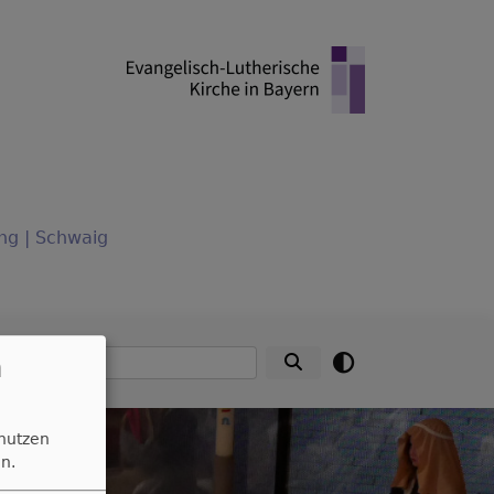
ng | Schwaig
Suche
n
 nutzen
n.