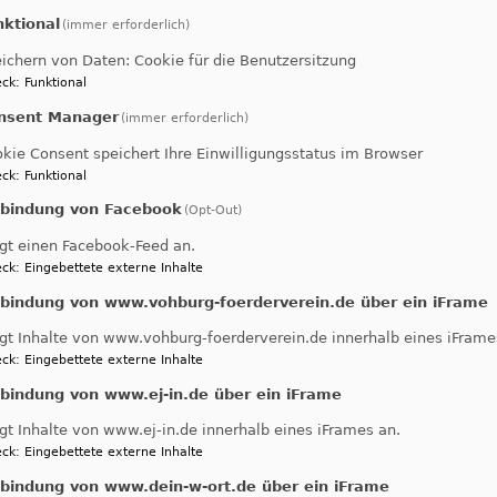
nktional
(immer erforderlich)
ichern von Daten: Cookie für die Benutzersitzung
ck
:
Funktional
nsent Manager
(immer erforderlich)
kie Consent speichert Ihre Einwilligungsstatus im Browser
ck
:
Funktional
nbindung von Facebook
(Opt-Out)
kblick
gt einen Facebook-Feed an.
ck
:
Eingebettete externe Inhalte
nbindung von www.vohburg-foerderverein.de über ein iFrame
 Krippenspiel | Rückbl
gt Inhalte von www.vohburg-foerderverein.de innerhalb eines iFrame
ck
:
Eingebettete externe Inhalte
nbindung von www.ej-in.de über ein iFrame
Drei Engel für Jesus
gt Inhalte von www.ej-in.de innerhalb eines iFrames an.
ck
:
Eingebettete externe Inhalte
nbindung von www.dein-w-ort.de über ein iFrame