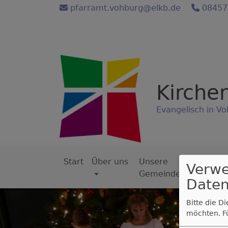
Direkt
pfarramt.vohburg@elkb.de
08457
zum
Inhalt
Kirche
Evangelisch in Vo
Start
Über uns
Unsere
Go
Verw
Hauptnavigation
Gemeinde
Daten
Bitte die D
möchten.
F