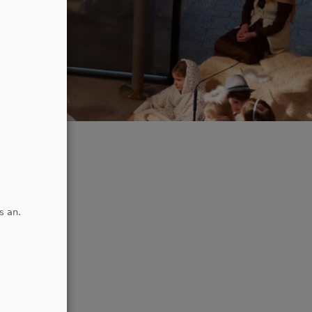
ick
s an.