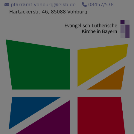
Direkt
pfarramt.vohburg@elkb.de
08457/578
zum
Hartackerstr. 46, 85088 Vohburg
Inhalt