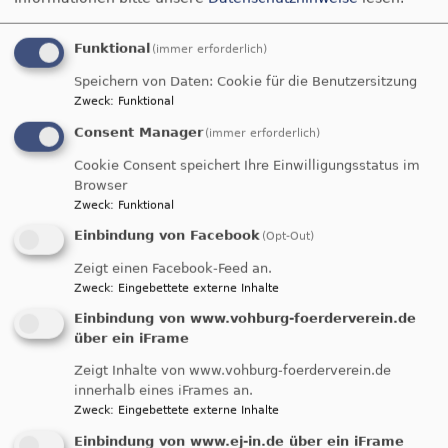
Funktional
(immer erforderlich)
Speichern von Daten: Cookie für die Benutzersitzung
Zweck
:
Funktional
Consent Manager
(immer erforderlich)
Kirchengemeinde Vohburg
Cookie Consent speichert Ihre Einwilligungsstatus im
Evangelisch in Vohburg | Geisenfeld | Münchsmünster | Ernsgaden |
Browser
Pförring | Schwaig
Zweck
:
Funktional
Hauptnavigation
Einbindung von Facebook
(Opt-Out)
Zeigt einen Facebook-Feed an.
Zweck
:
Eingebettete externe Inhalte
Startseite
Gemeindefest 2014: Ein großartiger Tag!
Einbindung von www.vohburg-foerderverein.de
über ein iFrame
Zeigt Inhalte von www.vohburg-foerderverein.de
Gemeindefest 2014:
innerhalb eines iFrames an.
Zweck
:
Eingebettete externe Inhalte
Ein großartiger Tag!
Einbindung von www.ej-in.de über ein iFrame