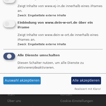
Zeigt Inhalte von www.ej-in.de innerhalb eines iFrames
an.
Wir durften heute einen wunderbaren Tag beim
Zweck
:
Eingebettete externe Inhalte
Gemeindefest erleben: Traumhafter Sonnenschein
Einbindung von www.dein-w-ort.de über ein
passte genau zur Stimmung. Ausgelassen, fröhlich
iFrame
und einfach sonnig!
Zeigt Inhalte von www.dein-w-ort.de innerhalb eines
Einige Bilder von heute finden sich
in dieser
iFrames an.
Bildergalerie!
Zweck
:
Eingebettete externe Inhalte
Alle Dienste umschalten
Diesen Schalter nutzen, um alle Dienste zu
aktivieren/deaktivieren.
Bildrechte
beim Autor
Auswahl akzeptieren
Alle akzeptieren
Realisiert mit Klaro!
Hauptnavigation
Fußbereichsmenü
Start
Kontakt
Über uns
Cookie-Einstellungen