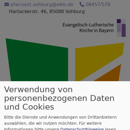
Direkt
pfarramt.vohburg@elkb.de
08457/578
zum
Hartackerstr. 46, 85088 Vohburg
Inhalt
Verwendung von
personenbezogenen Daten
und Cookies
Bitte die Dienste und Anwendungen von Drittanbietern
auswählen, die wir nutzen möchten.
Für weitere
Informationen bitte unsere
Datenschutzhinweise
lesen.