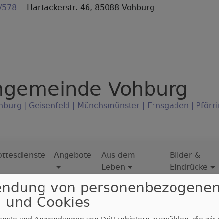
/578
Hartackerstr. 46, 85088 Vohburg
ngemeinde Vohburg
hburg | Geisenfeld | Münchsmünster | Ernsgaden | Pförri
ttesdienste
Angebote
Aus dem
Bilder &
Leben
Eindrücke
endung von personenbezogene
 und Cookies
gelische Frauen treffen sich im Evangelischen Gemeindehaus 