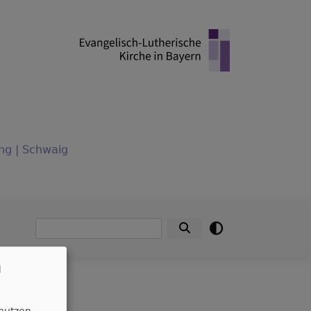
ng | Schwaig
Suche
n
in Vohburg