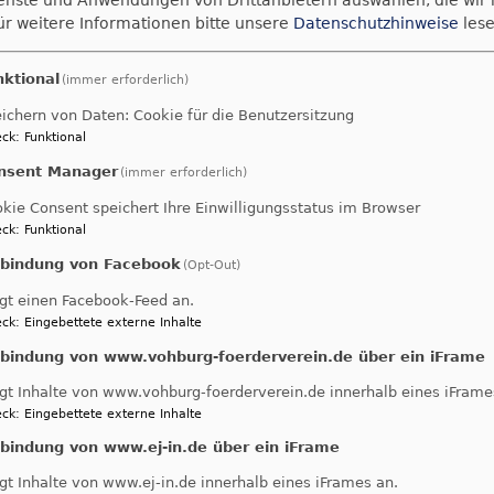
ienste und Anwendungen von Drittanbietern auswählen, die wir
ür weitere Informationen bitte unsere
Datenschutzhinweise
lese
slimische und evangel
 Evangelischen Gemein
nktional
(immer erforderlich)
ichern von Daten: Cookie für die Benutzersitzung
ck
:
Funktional
nsent Manager
(immer erforderlich)
kie Consent speichert Ihre Einwilligungsstatus im Browser
ck
:
Funktional
Pfarrer Wemhöner begrüßt für die Kirchengemeinde di
das Leben der Gemeinde
nbindung von Facebook
(Opt-Out)
gt einen Facebook-Feed an.
ck
:
Eingebettete externe Inhalte
In angereg
nbindung von www.vohburg-foerderverein.de über ein iFrame
den Fraue
gt Inhalte von www.vohburg-foerderverein.de innerhalb eines iFrame
ck
:
Eingebettete externe Inhalte
„Erweiter
nbindung von www.ej-in.de über ein iFrame
nur die sc
Ökumene zu
gt Inhalte von www.ej-in.de innerhalb eines iFrames an.