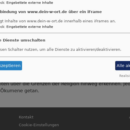
diesem Tre
ck
:
Eingebettete externe Inhalte
zum tradit
nbindung von www.dein-w-ort.de über ein iFrame
der Fraue
gt Inhalte von www.dein-w-ort.de innerhalb eines iFrames an.
Gemeinsam 
ck
:
Eingebettete externe Inhalte
Sitzordnun
Bildrechte
beim Autor
der voll au
le Dienste umschalten
sich erkennen, unser Frauenfrühstück hat alle unsere Er
sen Schalter nutzen, um alle Dienste zu aktivieren/deaktivieren.
d kamen fast an unsere Grenzen. Abgeschlossen haben wi
kzeptieren
Alle a
 auf Dauer daraus an „interreligiöser“ Ökumene ergebe
r darüber, ob und wie man beispielsweise in der Familie 
Realisi
en über die Grenzen der Religion hinweg erkennen. Jeden
n Ökumene getan.
Fußbereichsmenü
B
Kontakt
Cookie-Einstellungen