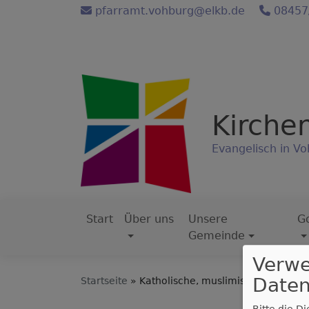
Direkt
pfarramt.vohburg@elkb.de
08457
zum
Inhalt
Kirche
Evangelisch in Vo
Start
Über uns
Unsere
Go
Hauptnavigation
Gemeinde
Verw
Daten
Startseite
Katholische, muslimische und evan