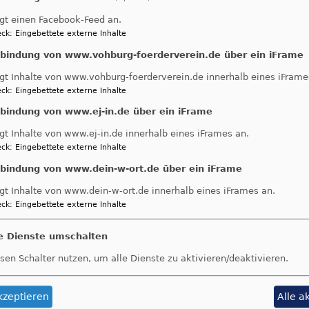
ottesdienst
gt einen Facebook-Feed an.
ck
:
Eingebettete externe Inhalte
nbindung von www.vohburg-foerderverein.de über ein iFrame
gt Inhalte von www.vohburg-foerderverein.de innerhalb eines iFrame
ck
:
Eingebettete externe Inhalte
nbindung von www.ej-in.de über ein iFrame
gt Inhalte von www.ej-in.de innerhalb eines iFrames an.
ck
:
Eingebettete externe Inhalte
nbindung von www.dein-w-ort.de über ein iFrame
gt Inhalte von www.dein-w-ort.de innerhalb eines iFrames an.
ck
:
Eingebettete externe Inhalte
le Dienste umschalten
Fußbereichsmenü
B
Kontakt
sen Schalter nutzen, um alle Dienste zu aktivieren/deaktivieren.
Cookie-Einstellungen
Impressum
kzeptieren
Alle a
Datenschutzerklärung