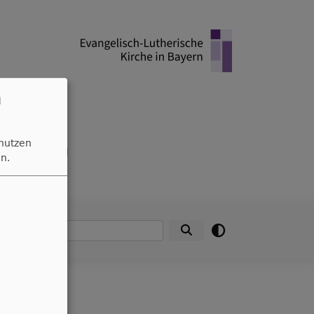
n
 nutzen
ng | Schwaig
n.
Suche