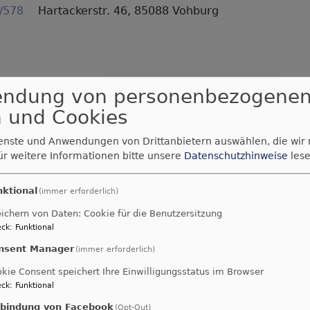
/578
Hartackerstr. 46, 85088 Vohburg
endung von personenbezogene
 und Cookies
ngemeinde Vohburg
ienste und Anwendungen von Drittanbietern auswählen, die wir
hburg | Geisenfeld | Münchsmünster | Ernsgaden | Pförri
ür weitere Informationen bitte unsere
Datenschutzhinweise
lese
nktional
(immer erforderlich)
ichern von Daten: Cookie für die Benutzersitzung
ttesdienste
Angebote
Aus dem
Bilder &
ck
:
Funktional
Leben
Eindrücke
nsent Manager
(immer erforderlich)
kie Consent speichert Ihre Einwilligungsstatus im Browser
ck
:
Funktional
nbindung von Facebook
(Opt-Out)