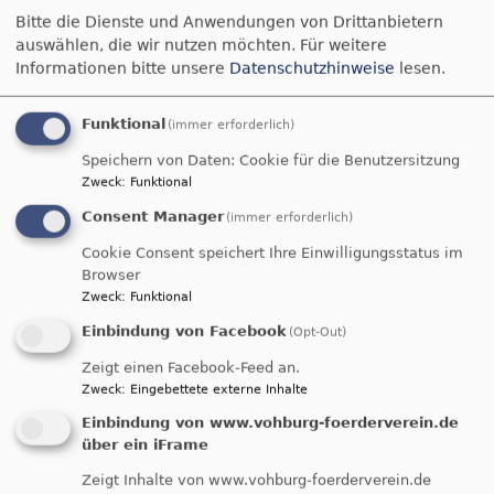
Bitte die Dienste und Anwendungen von Drittanbietern
auswählen, die wir nutzen möchten.
Für weitere
Informationen bitte unsere
Datenschutzhinweise
lesen.
Funktional
(immer erforderlich)
Speichern von Daten: Cookie für die Benutzersitzung
Kirchengemeinde Vohburg
Zweck
:
Funktional
Evangelisch in Vohburg | Geisenfeld | Münchsmünster | Ernsgaden |
Pförring | Schwaig
Consent Manager
(immer erforderlich)
Cookie Consent speichert Ihre Einwilligungsstatus im
Hauptnavigation
Browser
Zweck
:
Funktional
Einbindung von Facebook
(Opt-Out)
Startseite
vater
Zeigt einen Facebook-Feed an.
Zweck
:
Eingebettete externe Inhalte
vater
Einbindung von www.vohburg-foerderverein.de
über ein iFrame
Zeigt Inhalte von www.vohburg-foerderverein.de