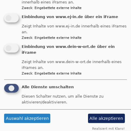
innerhalb eines iFrames an.
Vater-Kind-Freizeit
Zweck
:
Eingebettete externe Inhalte
Einbindung von www.ej-in.de über ein iFrame
Grundschulkinder, aufgepasst: Ihr wollt gerne
Zeigt Inhalte von www.ej-in.de innerhalb eines iFrames
an.
ein spannendes Wochenende mit eurem Papa
Zweck
:
Eingebettete externe Inhalte
verbringen? Im Zelt— mit viel Zeit zum Spielen
Einbindung von www.dein-w-ort.de über ein
und Toben? Dann los: Am Wochenende vom
iFrame
20.-22.06.2014 werden wir gemeinsam den
Brombachsee unsicher machen. Wenn du dir
Zeigt Inhalte von www.dein-w-ort.de innerhalb eines
iFrames an.
jetzt Sorgen machst, dass es deinem Papa
Zweck
:
Eingebettete externe Inhalte
langweilig werden könnte: Keine Angst! Es wird
auch ein tolles Programm für die Väter unter
Alle Dienste umschalten
sich geben.
Diesen Schalter nutzen, um alle Dienste zu
aktivieren/deaktivieren.
übe
Weiterlesen
Vat
Kin
Auswahl akzeptieren
Alle akzeptieren
Frei
Realisiert mit Klaro!