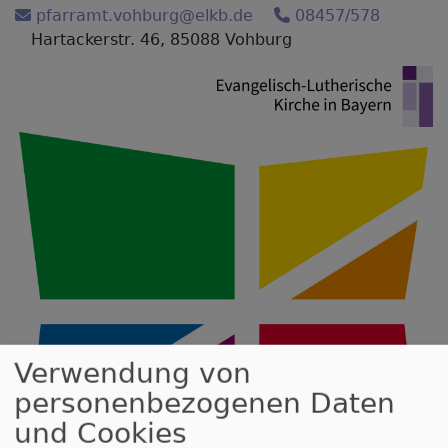
Direkt
pfarramt.vohburg@elkb.de
08457/578
zum
Hartackerstr. 46, 85088 Vohburg
Inhalt
Verwendung von
personenbezogenen Daten
und Cookies